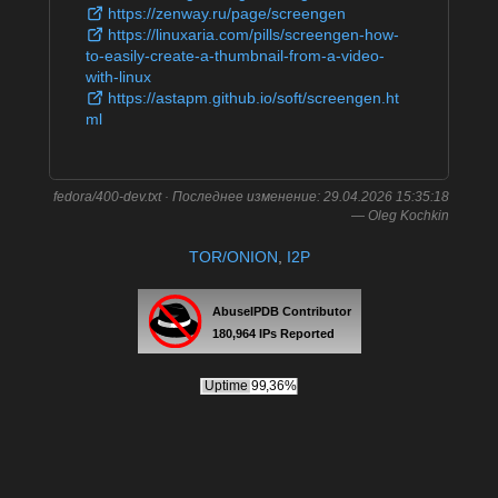
https://zenway.ru/page/screengen
https://linuxaria.com/pills/screengen-how-
to-easily-create-a-thumbnail-from-a-video-
with-linux
https://astapm.github.io/soft/screengen.ht
ml
fedora/400-dev.txt
· Последнее изменение:
29.04.2026 15:35:18
—
Oleg Kochkin
TOR/ONION
,
I2P