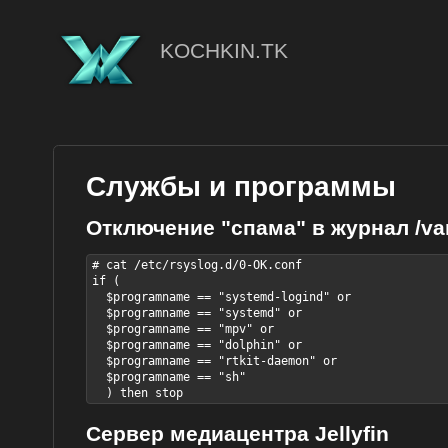
KOCHKIN.TK
Службы и программы
Отключение "спама" в журнал /va
# cat /etc/rsyslog.d/0-OK.conf 

if (

  $programname == "systemd-logind" or

  $programname == "systemd" or

  $programname == "mpv" or

  $programname == "dolphin" or

  $programname == "rtkit-daemon" or

  $programname == "sh"

  ) then stop
Сервер медиацентра Jellyfin