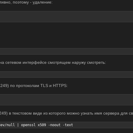
ивно, поэтому - удаление:
 на сетевом интерфейсе смотрящем наружу смотреть:
.249) по протоколам TLS и HTTPS:
249) в текстовом виде из которого можно узнать имя сервера для с
dev/null | openssl x509 -noout -text