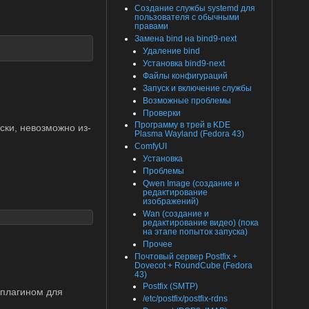
Создание службы systemd для
пользователя с обычными
правами
Замена bind на bind9-next
Удаление bind
Установка bind9-next
Файлы конфигураций
Запуск и включение службы
Возможные проблемы
Проверки
Программу в трей в KDE
ески, невозможно из-
Plasma Wayland (Fedora 43)
ComfyUI
Установка
Проблемы
Qwen Image (создание и
редактирование
изображений)
Wan (создание и
редактирование видео) (пока
на этапе попыток запуска)
Прочее
Почтовый сервер Postfix +
Dovecot + RoundCube (Fedora
43)
Postfix (SMTP)
м плагином для
/etc/postfix/postfix-rdns