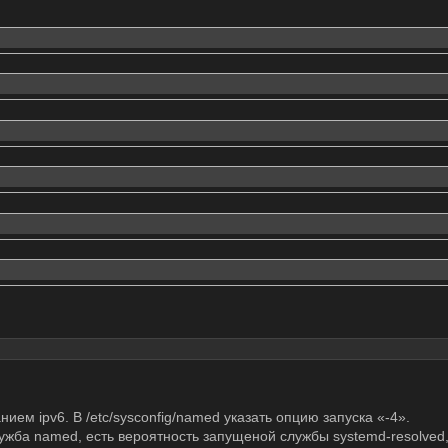
ием ipv6. В /etc/sysconfig/named указать опцию запуска «-4».
ужба named, есть вероятность запущеной службы systemd-resolved