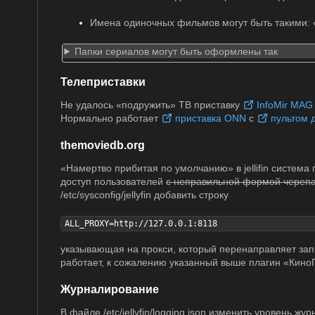
Имена одиночных фильмов могут быть такими: «
Папки сериалов могут быть оформлены так
Телеприставки
Не удалось «подружить» ТВ приставку
InfoMir MAG
Нормально работает
приставка ONN
с
пультом 
themoviedb.org
«Намертво прибитая по умолчанию» в jellifin система 
доступ пользователей
с неправильной формой череп
/etc/sysconfig/jellyfin добавить строку
ALL_PROXY=http://127.0.0.1:8118
указывающая на прокси, который перенаправляет за
работает, к сожалению указанный выше плагин «КиноП
Журналирование
В файле /etc/jellyfin/logging.json изменить уровень жу