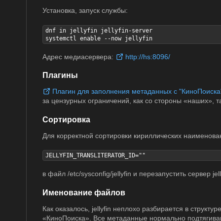
Установка, запуск службы:
dnf in jellyfin jellyfin-server

systemctl enable --now jellyfin
Адрес медиасервера:
http://hs:8096/
Плагины
Плагин для заполнения метаданных с "КиноПоиска
за цензурных ограничений, как со стороны «наших», т
Сортировка
Для корректной сортировки кириллических наименова
JELLYFIN_TRANSLITERATOR_ID=""
в файл /etc/sysconfig/jellyfin и перезапустить сервер jell
Именование файлов
Как оказалось, jellyfin неплохо разбирается в струк
«КиноПоиска». Все метаданные нормально подтягива