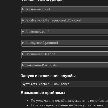
/etc/named.conf
/etc/NetworkManager/conf.d/ok.conf
/etc/resolv.conf
/etc/sysconfig/named
/etc/named.lib.zone
/var/named/ok.hosts
Запуск и включение службы
systemctl enable --now named
Возможные проблемы
По умолчанию служба запускается с использован
Если на сервере ранее не была установлена сл