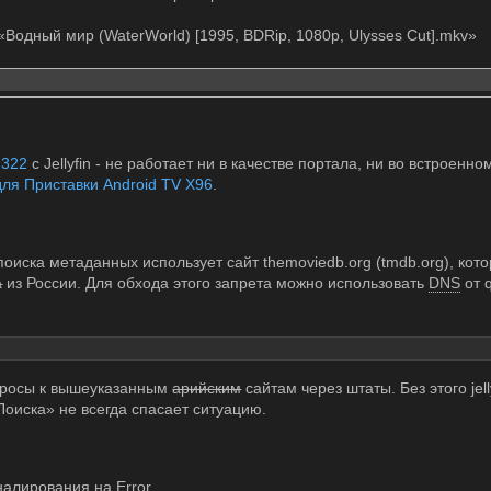
Водный мир (WaterWorld) [1995, BDRip, 1080р, Ulysses Cut].mkv»
 322
с Jellyfin - не работает ни в качестве портала, ни во встроенно
для Приставки Android TV X96
.
поиска метаданных использует сайт themoviedb.org (tmdb.org), кот
а
из России. Для обхода этого запрета можно использовать
DNS
от 
просы к вышеуказанным
арийским
сайтам через штаты. Без этого jel
оиска» не всегда спасает ситуацию.
рналирования на Error