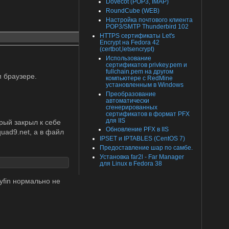
Dovecot (POP3, IMAP)
RoundCube (WEB)
Настройка почтового клиента
POP3/SMTP Thunderbird 102
HTTPS сертификаты Let's
Encrypt на Fedora 42
(certbot,letsencrypt)
Использование
сертификатов privkey.pem и
fullchain.pem на другом
м браузере.
компьютере с RedMine
установленным в Windows
Преобразование
автоматически
сгенерированных
сертификатов в формат PFX
для IIS
орый закрыл к себе
Обновление PFX в IIS
quad9.net, а в файл
IPSET и IPTABLES (CentOS 7)
Предоставление шар по самбе.
Установка far2l - Far Manager
для Linux в Fedora 38
lyfin нормально не