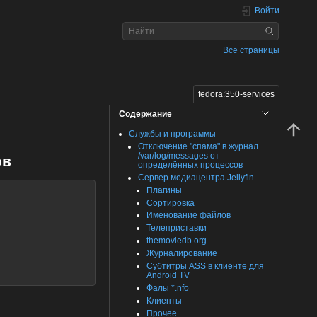
Войти
Все страницы
fedora:350-services
Содержание
Службы и программы
Отключение "спама" в журнал
/var/log/messages от
ов
определённых процессов
Сервер медиацентра Jellyfin
Плагины
Сортировка
Именование файлов
Телеприставки
themoviedb.org
Журналирование
Субтитры ASS в клиенте для
Android TV
Фалы *.nfo
Клиенты
Прочее