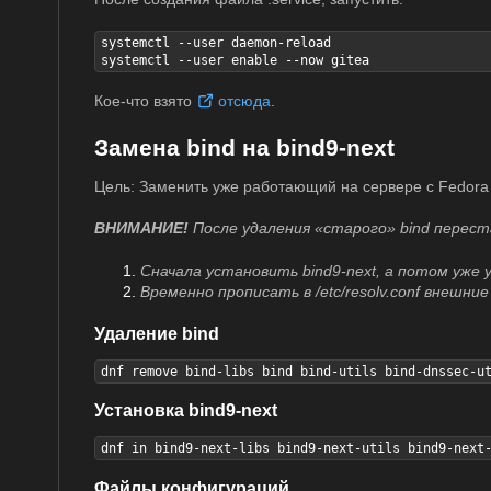
systemctl --user daemon-reload

systemctl --user enable --now gitea
Кое-что взято
отсюда
.
Замена bind на bind9-next
Цель: Заменить уже работающий на сервере с Fedora 4
ВНИМАНИЕ!
После удаления «старого» bind перес
Сначала установить bind9-next, а потом уже у
Временно прописать в /etc/resolv.conf внешни
Удаление bind
dnf remove bind-libs bind bind-utils bind-dnssec-u
Установка bind9-next
dnf in bind9-next-libs bind9-next-utils bind9-next
Файлы конфигураций