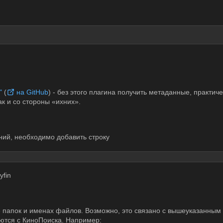
"
(
на GitHub
) - без этого плагина получить метаданные, практич
ак и со стороны «ихних».
ний, необходимо добавить строку
yfin
туре папок и именах файлов. Возможно, это связано с вышеуказанны
ются с КиноПоиска. Например: