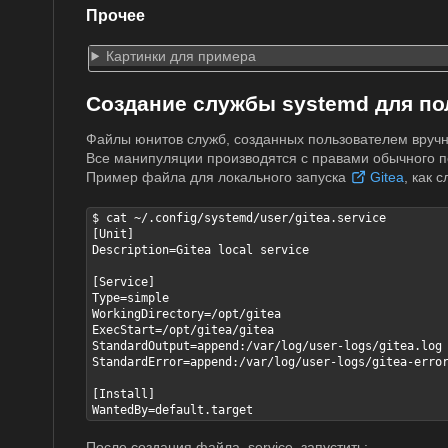
Прочее
Картинки для примера
Создание службы systemd для п
Файлы юнитов служб, созданных пользователем вручную
Все манипуляции производятся с правами обычного п
Пример файла для локального запуска
Gitea
, как 
$ cat ~/.config/systemd/user/gitea.service

[Unit]

Description=Gitea local service

[Service]

Type=simple

WorkingDirectory=/opt/gitea

ExecStart=/opt/gitea/gitea

StandardOutput=append:/var/log/user-logs/gitea.log

StandardError=append:/var/log/user-logs/gitea-error
[Install]

WantedBy=default.target
После создания файла .service, запустить: