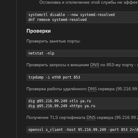
Остановка и отключение этой службы не эффект
systemctl disable --now systemd-resolved

dnf remove systemd-resolved
Проверки
Проверить занятые порты:
netstat -nlp
Проверить запросы к внешним
DNS
по 853-му порту -
tcpdump -i eth0 port 853
Проверка работы удалённого
DNS
сервера (95.216.99
dig @95.216.99.249 +tls ya.ru

dig @95.216.99.249 +https ya.ru
Получение TLS сертификата
DNS
сервера (95.216.99.
openssl s_client -host 95.216.99.249 -port 853 2>/