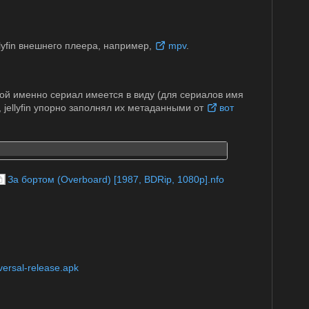
lyfin внешнего плеера, например,
mpv
.
кой именно сериал имеется в виду (для сериалов имя
 jellyfin упорно заполнял их метаданными от
вот
За бортом (Overboard) [1987, BDRip, 1080p].nfo
ersal-release.apk