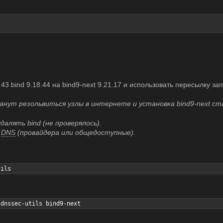
3 bind 9.18.44 на bind9-next 9.21.17 и использовать пересылку з
танут резольвиться узлы в интернете и установка bind9-next с
далять bind (не проверялось).
е
DNS
(провайдера или общедоступные).
tils
-dnssec-utils bind9-next