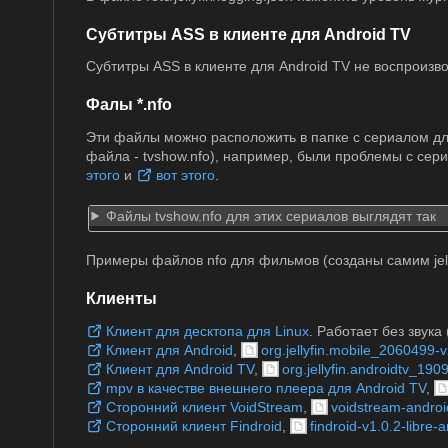
Субтитры ASS в клиенте для Android TV
Субтитры ASS в клиенте для Android TV не воспроизво
Фалы *.nfo
Эти файлы можно расположить в папке с сериалом для
файла - tvshow.nfo), например, были проблемы с се
этого
и
вот этого
.
Файлы tvshow.nfo для этих сериалов выглядят так
Примеры файлов nfo для фильмов (созданы самим jell
Клиенты
Клиент для десктопа для Linux
. Работает без звука 
Клиент для Android
,
org.jellyfin.mobile_2060499-
Клиент для Android TV
,
org.jellyfin.androidtv_19
mpv в качестве внешнего плеера для Android TV
,
Сторонний клиент VoidStream
,
voidstream-androi
Сторонний клиент Findroid
,
findroid-v1.0.2-libre