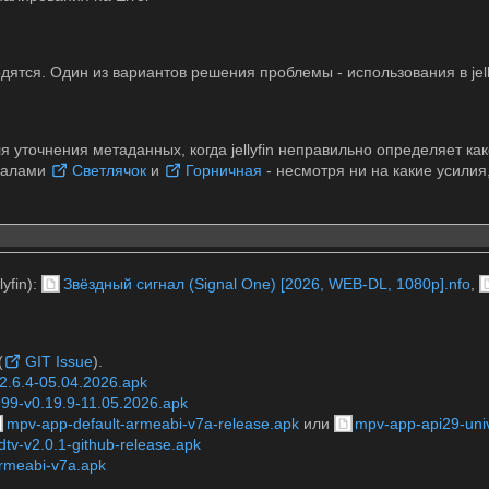
дятся. Один из вариантов решения проблемы - использования в jel
 уточнения метаданных, когда jellyfin неправильно определяет ка
риалами
Светлячок
и
Горничная
- несмотря ни на какие усилия,
yfin):
Звёздный сигнал (Signal One) [2026, WEB-DL, 1080p].nfo
,
(
GIT Issue
).
v2.6.4-05.04.2026.apk
0999-v0.19.9-11.05.2026.apk
mpv-app-default-armeabi-v7a-release.apk
или
mpv-app-api29-univ
dtv-v2.0.1-github-release.apk
-armeabi-v7a.apk