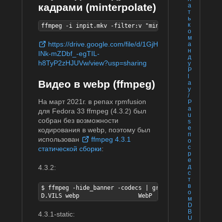
кадрами (minterpolate)
а
т
ь
к
ffmpeg -i inpit.mkv -filter:v "minterpolate=fps=60:m
о
м
https://drive.google.com/file/d/1GjH
а
н
INk-mZDbf_-egTIL-
д
h8TyP2zHJUVw/view?usp=sharing
у
P
l
Видео в webp (ffmpeg)
a
y
/
На март 2021г. в репах rpmfusion
P
a
для Fedora 33 ffmpeg (4.3.2) был
u
собран без возможности
s
e
кодирования в webp, поэтому был
п
использован
ffmpeg 4.3.1
о
с
статической сборки
:
р
е
д
4.3.2:
с
т
в
$ ffmpeg -hide_banner -codecs | grep webp

о
D.VILS webp                 WebP
м
D
B
4.3.1-static:
U