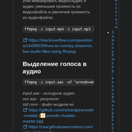
Или микшировать видео/аудио и
и
з
аудио уменьшив громкость из
о
видеофайла и увеличив громкость
н
т
из аудиофайла:
а
л
и
ffmpeg -i input.mp4 -i input.mp3 -filter_complex "[0
З
а
https://stackoverflow.com/question
м
е
s/14498539/how-to-overlay-downmix-
н
two-audio-files-using-ffmpeg
а
ff
m
Выделение голоса в
p
e
аудио
g
-
fr
ffmpeg -i input.aac -af "arnndn=model=std.rnnn:mix=1
e
e
н
input.aac
- исходное аудио
а
ff
out.aac
- результат
m
std.rnnn
- файл модели из
p
e
https://github.com/richardpl/arnndn
g
-models
(
arnndn-models-
в
F
master.zip
)
e
https://raw.githubusercontent.com/
d