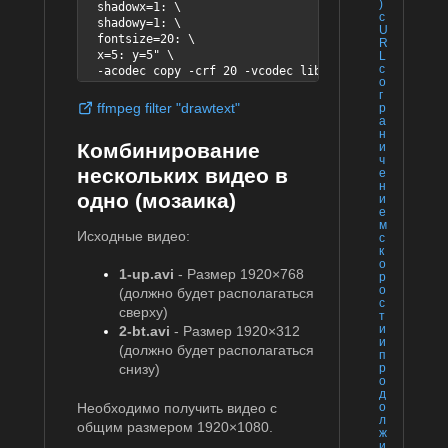
)
  shadowx=1: \

с
  shadowy=1: \

U
  fontsize=20: \

R
  x=5: y=5" \

L
с
  -acodec copy -crf 20 -vcodec libx264 -y output.mkv
о
г
ffmpeg filter "drawtext"
р
а
н
Комбинирование
и
ч
нескольких видео в
е
н
одно (мозаика)
и
е
м
Исходные видео:
с
к
о
1-up.avi
- Размер 1920×768
р
о
(должно будет располагаться
с
сверху)
т
и
2-bt.avi
- Размер 1920×312
и
(должно будет располагаться
п
снизу)
р
о
д
Необходимо получить видео с
о
л
общим размером 1920×1080.
ж
и