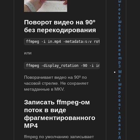
ы
т
е
к
у
Поворот видео на 90º
ш
е
без перекодирования
й
п
а
ffmpeg -i in.mp4 -metadata:s:v rotate=-90 -c copy -y
п
к
и
или
в
m
p
ffmpeg -display_rotation -90 -i in.mp4 -c copy out.m
3
М
и
Поворачивает видео на 90º по
к
часовой стрелке. Не сохраняет
ш
и
метаданные в MKV.
р
о
в
Записать ffmpeg-ом
а
т
поток в виде
ь
фрагментированного
д
в
MP4
а
а
у
ffmpeg по умолчанию записывает
д