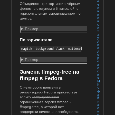
е
Объединяет три картинки с чёрным
ч
е
фоном, с отступом в 5 пикселей, с
н
горизонтальным выравниванием по
и
е
центру.
в
с
е
Пример
х
а
у
По горизонтали
д
и
о
magick -background black -mattecolor black 1.jpg 2.j
д
о
р
Пример
о
ж
е
Замена ffmpeg-free на
к
и
ffmpeg в Fedora
з
M
K
С некоторого времени в
V
ф
репозиториях Fedora присутствует
а
только
кастрированная
й
л
ограниченная версия ffmpeg -
а
ffmpeg-free, в которой нет
с
п
поддержки ничего «несвободного».
р