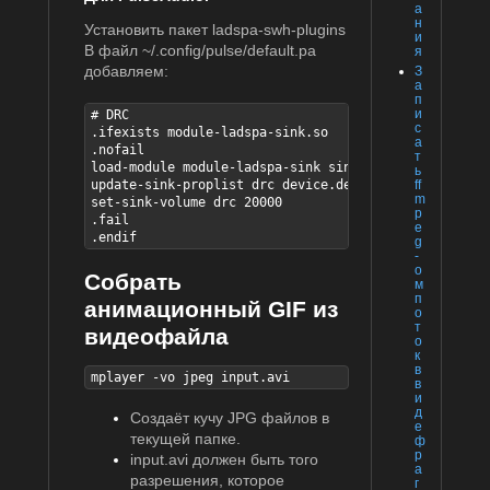
а
н
Установить пакет ladspa-swh-plugins
и
В файл ~/.config/pulse/default.pa
я
добавляем:
З
а
п
и
# DRC

с
.ifexists module-ladspa-sink.so

а
.nofail

т
load-module module-ladspa-sink sink_name=drc plugin=
ь
ff
update-sink-proplist drc device.description="Dynamic
m
set-sink-volume drc 20000

p
.fail

e
.endif
g
-
о
Собрать
м
п
анимационный GIF из
о
т
видеофайла
о
к
в
mplayer -vo jpeg input.avi
в
и
д
Создаёт кучу JPG файлов в
е
текущей папке.
ф
р
input.avi должен быть того
а
разрешения, которое
г