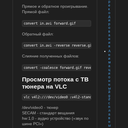
р
е
Прямое и обратное проигрывание.
к
Прямой файл:
о
д
и
convert in.avi forward.gif
р
о
в
Обратный файл:
а
н
и
convert in.avi -reverse reverse.gif
я
А
н
Слияние полученных файлов:
и
м
а
convert -coalesce forward.gif reverse.gif out.gif
ц
и
о
Просмотр потока с ТВ
н
н
тюнера на VLC
ы
й
g
vlc v4l2:///dev/video0 :v4l2-standard=SECAM :input-s
if
с
п
/dev/video0 - тюнер
л
SECAM - стандарт вещания
а
в
hw:1,0 - аудио устройство («звук по
н
шине PCI»)
ы