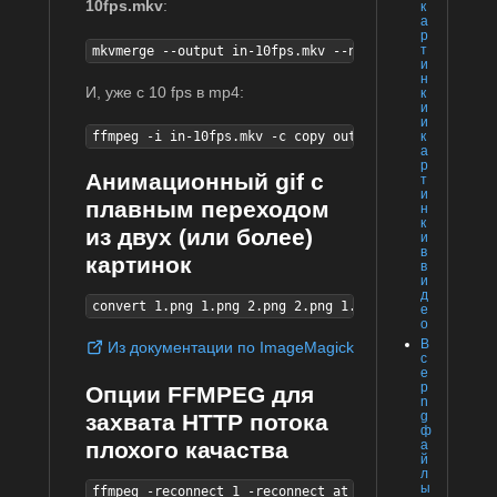
10fps.mkv
:
к
а
р
т
mkvmerge --output in-10fps.mkv --no-audio --default-
и
н
И, уже с 10 fps в mp4:
к
и
и
к
ffmpeg -i in-10fps.mkv -c copy out-10fps.mp4
а
р
Анимационный gif с
т
и
плавным переходом
н
к
из двух (или более)
и
в
картинок
в
и
д
convert 1.png 1.png 2.png 2.png 1.png -morph 10 -set
е
о
В
Из документации по ImageMagick
с
е
p
Опции FFMPEG для
n
g
захвата HTTP потока
ф
плохого качаства
а
й
л
ы
ffmpeg -reconnect 1 -reconnect_at_eof 1 -reconnect_s