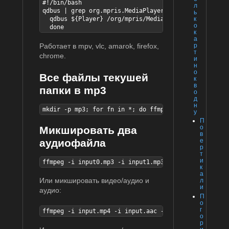
#!/bin/bash

л
qdbus | grep org.mpris.MediaPlayer2 | while read Pla
ь
к
  qdbus ${Player} /org/mpris/MediaPlayer2 org.mpris.
о
  done
к
а
р
Работает в mpv, vlc, amarok, firefox,
т
chrome.
и
н
о
Все файлы текушей
к
в
папки в mp3
о
д
н
mkdir -p mp3; for fn in *; do ffmpeg -i "${fn}" "mp3
у
П
о
Микшировать два
в
аудиофайла
е
р
т
и
ffmpeg -i input0.mp3 -i input1.mp3 -filter_complex a
к
а
Или микшировать видео/аудио и
л
и
аудио:
П
о
г
ffmpeg -i input.mp4 -i input.aac -filter_complex ami
о
р