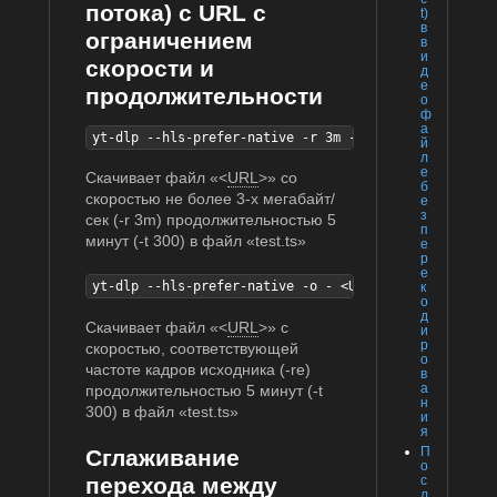
потока) с URL с
t)
в
ограничением
в
и
скорости и
д
е
продолжительности
о
ф
а
yt-dlp --hls-prefer-native -r 3m -o - <URL> | ffmpeg
й
л
е
Скачивает файл «<
URL
>» со
б
скоростью не более 3-х мегабайт/
е
з
сек (-r 3m) продолжительностью 5
п
минут (-t 300) в файл «test.ts»
е
р
е
yt-dlp --hls-prefer-native -o - <URL> | ffmpeg -re -
к
о
д
Скачивает файл «<
URL
>» с
и
р
скоростью, соответствующей
о
частоте кадров исходника (-re)
в
а
продолжительностью 5 минут (-t
н
300) в файл «test.ts»
и
я
П
Сглаживание
о
с
перехода между
л