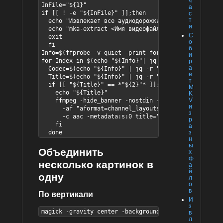
ч
InFile="${1}"

а
if [[ ! -e "${InFile}" ]];then

с
т
  echo "Извлекает все аудиодорожки из MKV и производ
и
  echo "mka-extract <Имя видеофайла.mkv> [Маска заго
С
  exit

о
  fi

б
Info=$(ffprobe -v quiet -print_format json -show_for
и
for Index in $(echo "${Info}"| jq -r ".streams[] | s
р
а
  Codec=$(echo "${Info}" | jq -r ".streams[] | selec
е
  Title=$(echo "${Info}" | jq -r ".streams[] | selec
т
  if [[ "${Title}" == *"${2}"* ]]; then

M
    echo "${Title}"

K
V
    ffmpeg -hide_banner -nostdin -i "${InFile}" -map
и
      -af "aformat=channel_layouts=stereo,compand=0 
з
      -c aac -metadata:s:0 title="${Title} [DRC]" -y
р
    fi

а
  done
з
н
ы
Объединить
х
ф
несколько картинок в
а
й
одну
л
о
в
По вертикали
И
з
magick -gravity center -background black -mattecolor
в
л