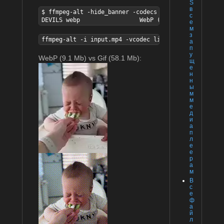
S
в
$ ffmpeg-alt -hide_banner -codecs | grep webp

с
DEVILS webp                 WebP (encoders: libwebp_
е
м
з
ffmpeg-alt -i input.mp4 -vcodec libwebp -lossless 1 
а
п
у
WebP (9.1 Mb) vs Gif (58.1 Mb):
щ
е
н
н
ы
м
м
е
д
и
а
п
л
е
е
р
а
м
В
с
е
ф
а
й
л