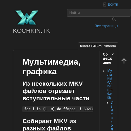
Войти
Все страницы
KOCHKIN.TK
fedora:040-multimedia
Со
держ
Мультимедиа,
ание
графика
Му
льт
им
ед
Из нескольких MKV
иа,
файлов отрезает
гра
фи
вступительные части
ка
И
з
for i in {1..8};do ffmpeg -i S02E0${i}.mkv -ss 00:01
н
е
с
Собирает MKV из
к
о
разных файлов
л