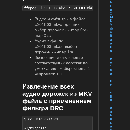
ь
к
ffmpeg -i S01E03.mkv -i S01E03.mka -map 0:v -map 0:s
и
х
M
Видео и субтитры в файле
K
«S01E03.mkv», для них
V
ф
выбор дорожек - «-map 0:v -
а
map 0:s»
й
л
Аудио в файле
о
«S01E03.mka», выбор
в
о
дорожки - «-map 1:a»
т
Включение и отключение
р
е
соответствущих дорожек по
з
умолчанию - «-disposition:a 1
а
е
-disposition:s 0»
т
в
Извлечение всех
с
т
аудио дорожек из MKV
у
п
файла с применением
и
т
фильтра DRC
е
л
ь
$ cat mka-extract

н
ы
е
#!/bin/bash
