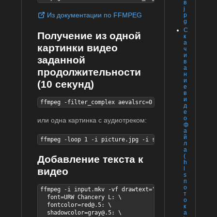
в
j
Из документации по FFMPEG
p
g
С
Получение из одной
к
а
картинки видео
ч
и
заданной
в
а
продолжительности
н
и
(10 секунд)
е
в
и
ffmpeg -filter_complex aevalsrc=0 -loop 1 -i picture
д
е
о
или одна картинка с аудиотреком:
ф
а
й
ffmpeg -loop 1 -i picture.jpg -i sound.mp3 -t 05:40 
л
а
(
Добавление текста к
h
l
видео
s
п
о
ffmpeg -i input.mkv -vf drawtext="text='Текст для вы
т
  font=URW Chancery L: \

о
  fontcolor=red@.5: \

к
  shadowcolor=gray@.5: \

а