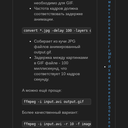
м
необходимо для GIF.
е
Частота кадров должна
н
т
соответствовать задержке
и
анимации.
р
о
в
convert *.jpg -delay 100 -layers optimize output.gif
а
н
н
Собирает из кучи JPG
о
файлов анимированный
г
о
output.gif.
M
Задержка между картинками
P
4
в GIF файле - 100
И
миллисекунд, что
з
соответствует 10 кадров
м
е
секунду.
н
е
н
А можно ещё проще:
и
е
F
ffmpeg -i input.avi output.gif
P
S
б
Более качественный вариант:
е
з
п
ffmpeg -i input.avi -r 10 -f image2pipe -vcodec ppm 
е