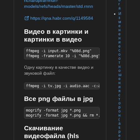
richardpl/arnndn-
o
r
models/refs/heads/master/std.rnnn
a
И
з
https://qna.habr.com/q/1149584
м
е
Видео в картинки и
н
е
картинки в видео
н
и
е
с
ffmpeg -i input.mkv "%08d.png"

о
ffmpeg -framerate 10 -i "%08d.png" -vcodec huffyuv o
о
т
н
Одну картинку в качестве видео и
о
звуковой файл:
ш
е
н
ffmpeg -i tv.jpg -i audio.aac -c:a copy output.mp4
и
я
с
Все png файлы в jpg
т
о
р
mogrify -format jpg *.png

о
mogrify -format jpg *.png && rm *.png
н
(
a
Скачивание
s
p
видеофайла (hls
e
c