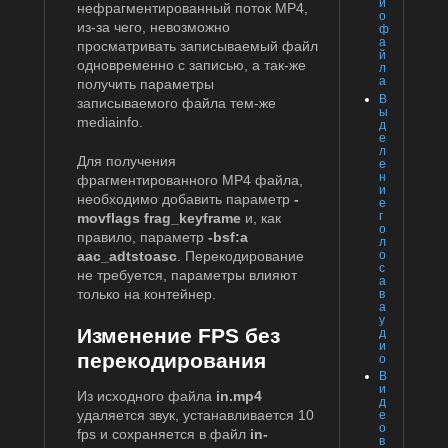
и
нефрагментированный поток MP4,
о
из-за чего, невозможно
ф
а
просматривать записываемый файл
й
одновременно с записью, а так-же
л
а
получить параметры
В
записываемого файла тем-же
ы
mediainfo.
д
е
л
Для получения
е
н
фрагментированного MP4 файла,
и
необходимо добавить параметр
-
е
г
movflags frag_keyframe
и, как
о
правило, параметр
-bsf:a
л
о
aac_adtstoasc
. Перекодирование
с
не требуется, параметры влияют
а
только на контейнер.
в
а
у
Изменение FPS без
д
и
перекодирования
о
В
и
Из исходного файла
in.mp4
д
удаляется звук, устанавливается 10
е
о
fps и сохраняется в файл
in-
в