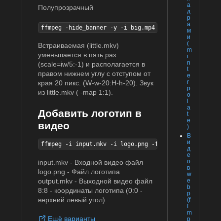
а
Полупрозрачный
д
р
а
ffmpeg -hide_banner -y -i big.mp4 -i little.mkv -map
м
и
(
Встраиваемая (little.mkv)
m
уменьшается в пять раз
i
n
(scale=iw/5:-1) и располагается в
t
правом нижнем углу с отступом от
e
r
края 20 пикс. (W-w-20:H-h-20). Звук
p
из little.mkv ( -map 1:1).
o
l
a
Добавить логотип в
t
e
видео
)
В
и
ffmpeg -i input.mkv -i logo.png -filter_complex "[0:
д
е
о
input.mkv - Входной видео файл
в
logo.png - Файл логотипа
w
output.mkv - Выходной видео файл
e
b
8:8 - координаты логотипа (0:0 -
p
верхний левый угол).
(f
f
m
Ещё варианты
p