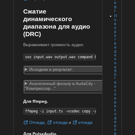
e
g
Сжатие
)
П
динамического
о
в
диапазона для аудио
о
р
(DRC)
о
т
в
Выравнивает громкость аудио.
и
д
е
sox input.wav output.wav compand 0.3,.8 -120,-10 -10
о
н
а
Исходник и результат:
9
0
º
б
Аналогичный фильтр в AudaCity -
е
"Компрессор...":
з
п
е
Для ffmpeg.
р
е
к
ffmpeg -i input.ts -vcodec copy -af "compand=0 0:1 1
о
д
и
Отсюда
,
отсюда
и
отсюда
р
о
Для PulseAudio.
в