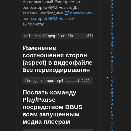
Но нормальный ffmpeg есть в
и
репозитории RPM Fusion. Для
м
е
замены, необходимо
подключить
н
репозиторий RPM Fusion
и
е
н
выполнить:
и
е
м
dnf swap ffmpeg-free ffmpeg --allowerasing
ф
и
л
Изменение
ь
т
соотношения сторон
р
а
(aspect) в видеофайле
D
R
без перекодирования
C
О
ffmpeg -i input.mp4 -aspect 2.21 -c copy output.mkv
б
ъ
е
Послать команду
д
и
Play/Pause
н
и
посредством DBUS
т
ь
всем запущенным
н
е
медиа плеерам
с
к
о