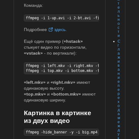
т
Команда:
е
л
ь
ffmpeg -i 1-up.avi -i 2-bt.avi -filter_complex "null
н
о
с
Подробнее
здесь
.
т
и
Ещё один пример (
«hstack»
С
г
стыкует видео по горизонтали,
л
«vstack»
- по вертикали):
а
ж
и
в
ffmpeg -i left.mkv -i right.mkv -filter_complex "[0:
а
ffmpeg -i top.mkv -i bottom.mkv -filter_complex "[0:
н
и
е
«left.mkv»
и
«right.mkv»
имеют
п
одинаковую высоту.
е
«top.mkv»
и
«bottom.mkv»
имеют
р
е
одинаковую ширину.
х
о
д
Картинка в картинке
а
м
из двух видео
е
ж
д
ffmpeg -hide_banner -y -i big.mp4 -i little.mkv -map
у
к