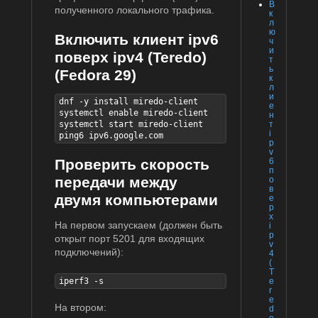
В
полученного локального трафика.
к
л
ю
Включить клиент ipv6
ч
и
поверх ipv4 (Teredo)
т
ь
(Fedora 29)
к
л
и
dnf -y install miredo-client

е
systemctl enable miredo-client

н
т
systemctl start miredo-client

i
ping6 ipv6.google.com
p
v
6
Проверить скорость
п
передачи между
о
в
двумя компьютерами
е
р
х
На первом запускаем (должен быть
i
p
открыт порт 5201 для входящих
v
подключений):
4
(
T
e
iperf3 -s
r
e
На втором:
d
o