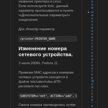
название принтера в Linux.
н
а
Если используете krdc, данный
м
параметр прописывается в пункте
И
\«Дополнительные параметры\»
м
е
соединения.
н
о
в
Для xfreerdp параметр
а
н
и
/printer:PRINTER_NAME
е
с
е
Изменение номера
т
е
сетевого устройства.
в
ы
х
3 июля 2009г. Fedora 11.
и
н
т
Привязки MAC адресов к номерам
е
сетевых устройств находятся в
р
ф
файле /etc/udev/rules.d/70-
е
persistent-net.rules:
й
с
о
SUBSYSTEM=="net", ACTION=="add", DRIVERS=="?*", ATTR
в
в
"
Смена номера призводилась путём
п