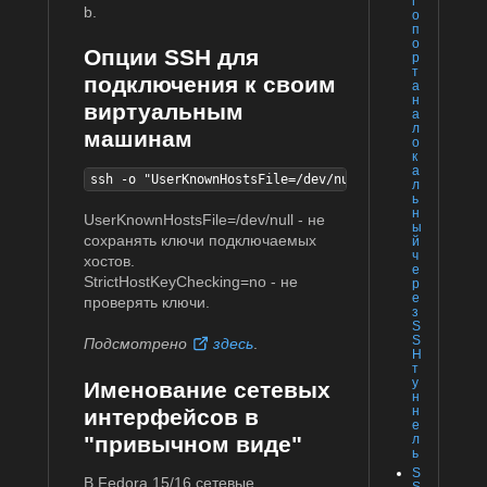
г
b.
о
п
о
Опции SSH для
р
т
подключения к своим
а
н
виртуальным
а
л
машинам
о
к
а
ssh -o "UserKnownHostsFile=/dev/null" -o "StrictHost
л
ь
н
UserKnownHostsFile=/dev/null - не
ы
сохранять ключи подключаемых
й
ч
хостов.
е
StrictHostKeyChecking=no - не
р
е
проверять ключи.
з
S
S
Подсмотрено
здесь
.
H
т
у
Именование сетевых
н
н
интерфейсов в
е
л
"привычном виде"
ь
S
В Fedora 15/16 сетевые
S