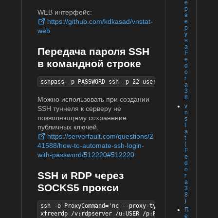
е
р
WEB интерфейс:
в
https://github.com/kdkasad/vnstat-
е
р
web
у
н
а
Передача пароля SSH
F
e
в командной строке
d
o
r
sshpass -p PASSWORD ssh -p 22 user@server
a
3
8
Можно использовать при создании
v
SSH туннеля к серверу не
n
позволяющему сохранение
s
t
публичных ключей.
a
https://serverfault.com/questions/2
t
(
41588/how-to-automate-ssh-login-
F
with-password/512220#512220
e
d
o
SSH и RDP через
r
a
SOCKS5 прокси
3
8
)
ssh -o ProxyCommand='nc --proxy-type socks5 --proxy 
П
xfreerdp /v:rdpserver /u:USER /p:PASSWORD +fonts /ce
е