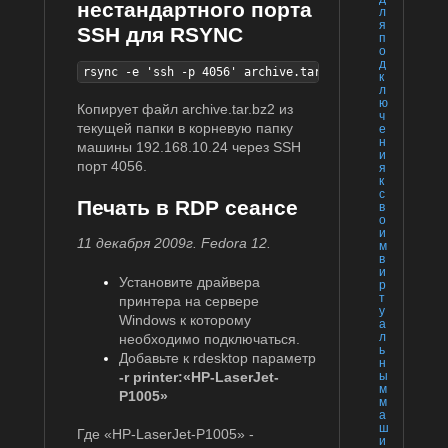
нестандартного порта
л
я
SSH для RSYNC
п
о
д
rsync -e 'ssh -p 4056' archive.tar.bz2 192.168.10.24
к
л
ю
Копирует файл archive.tar.bz2 из
ч
текущей папки в корневую папку
е
н
машины 192.168.10.24 через SSH
и
порт 4056.
я
к
с
Печать в RDP сеансе
в
о
и
11 декабря 2009г. Fedora 12.
м
в
и
Установите драйвера
р
т
принтера на сервере
у
Windows к которому
а
л
необходимо подключаться.
ь
Добавьте к rdesktop параметр
н
-r printer:«HP-LaserJet-
ы
м
P1005»
м
а
ш
Где «HP-LaserJet-P1005» -
и