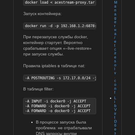
docker load < acestream-proxy.tar
M
a
n
Запуск контейнера:
a
g
e
docker run -d -p 192.168.1.2:6878:6878 -p 192.168.1.
r
н
а
При перезапуске службы docker,
/
e
контейнер стартует. Вероятно
t
срабатывает опция «–live-restore»
c
/r
при запуске службы.
e
s
o
Правила iptables в таблице nat:
l
v
.
-A POSTROUTING -s 172.17.0.0/24 -j MASQUERADE
c
o
n
В таблице filter:
f
L
-A INPUT -i docker0 -j ACCEPT

i
b
-A FORWARD -i docker0 -j ACCEPT

V
-A FORWARD -o docker0 -j ACCEPT
ir
t
D
В процессе запуска была
б
проблема: не отрабатывали
е
DNS
запросы внутри
з