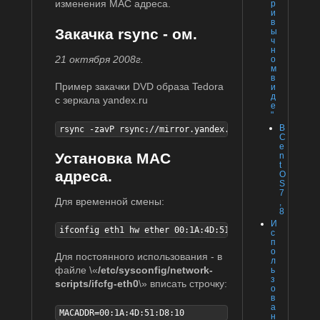
изменения MAC адреса.
р
и
в
Закачка rsync - ом.
ы
ч
н
21 октября 2008г.
о
м
в
Пример закачки DVD образа Tedora
и
д
с зеркала yandex.ru
е
"
В
rsync -zavP rsync://mirror.yandex.ru/fedora/tedora/r
C
e
Установка MAC
n
t
адреса.
O
S
7
Для временной смены:
,
8
И
ifconfig eth1 hw ether 00:1A:4D:51:D8:10
с
п
о
Для постоянного использования - в
л
файле \«
/etc/sysconfig/network-
ь
з
scripts/ifcfg-eth0
\» вписать строчку:
о
в
а
MACADDR=00:1A:4D:51:D8:10
н