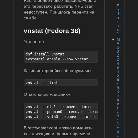
P.S.: В более новых версиях Fedora
.
это перестало работать. NFS стал
F
e
недоступен. Пришлось перейти на
d
самбу.
o
r
a
vnstat (Fedora 38)
4
1
M
Установка:
A
G
3
dnf install vnstat

2
systemctl enable --now vnstat
2
н
е
Какие интерфейсы обнаружились:
п
о
д
vnstat --iflist
к
л
ю
Отключение «лишних»:
ч
а
е
vnstat -i eth1 --remove --force

т
с
vnstat -i podman0 --remove --force

я
vnstat -i veth0 --remove --force
к
N
F
В /etc/vnstat.conf можно поменять
S
локализацию и формат времени.
с