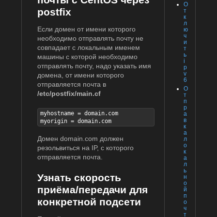
О
postfix
т
к
л
Если домен от имени которого
ю
ч
необходимо отправлять почту не
и
совпадает с локальным именем
т
ь
машины с которой необходимо
i
отправлять почту, надо указать имя
p
v
домена, от имени которого
6
отправляется почта в
О
/etc/postfix/main.cf
т
п
р
myhostname = domain.com

а
в
myorigin = domain.com
к
а
Домен domain.com должен
л
о
резольвиться на IP, с которого
к
отправляется почта.
а
л
ь
Узнать скорость
н
о
приёма/передачи для
й
п
конкретной подсети
о
ч
т