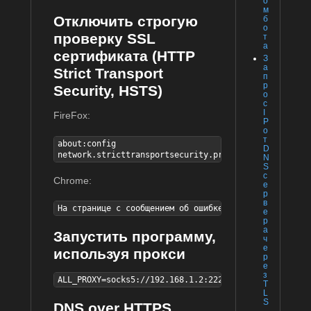
о
м
Отключить строгую
б
о
проверку SSL
т
а
сертификата (HTTP
З
а
Strict Transport
п
р
Security, HSTS)
о
с
I
FireFox:
P
о
т
about:config

D
network.stricttransportsecurity.preloadlist = false
N
S
с
Chrome:
е
р
в
На странице с сообщением об ошибке ввести thisisunsa
е
р
а
Запустить программу,
ч
е
используя прокси
р
е
з
ALL_PROXY=socks5://192.168.1.2:2225 curl http://ifco
T
L
S
DNS over HTTPS