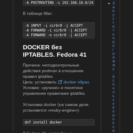
-A POSTROUTING -s 192.168.10.0/24 -j MASQUERADE
З
а
п
В таблице filter:
у
с
т
-A INPUT -i virbr0 -j ACCEPT

и
т
-A FORWARD -i virbr0 -j ACCEPT

ь
-A FORWARD -o virbr0 -j ACCEPT
п
р
о
DOCKER без
г
IPTABLES. Fedora 41
р
а
м
Причина: неподконтрольные
м
у
действия podman в отношении
,
правил iptables.
и
с
Цель: установить
docker образ
.
п
Условие: «ручное» и понятное
о
л
управление правилами iptables.
ь
з
у
Установка docker (на самом деле.
я
установится «moby-engine»):
п
р
о
dnf install docker
к
с
и