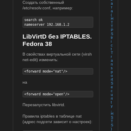
Создать собственный
а
т
/etc/resolv.conf, например:
а
(
H
search ok

T
nameserver 192.168.1.2
T
P
S
LibVirtD без IPTABLES.
tr
i
Fedora 38
c
t
T
В свойствах виртуальной сети (virsh
r
net-edit) изменить:
a
n
s
<forward mode="nat"/>
p
o
rt
на
S
e
c
<forward mode="open"/>
u
ri
t
Перезапустить libvirtd.
y
,
H
Правила iptables в таблице nat
S
T
(адрес подсети зависит о настроек):
S
)