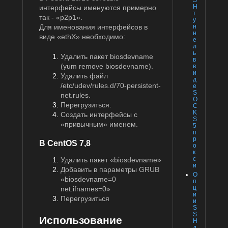
H
интерфейсы именуются примерно
т
так - «p2p1».
у
н
Для именования интерфейсов в
н
виде «ethX» необходимо:
е
л
ь
Удалить пакет biosdevname
в
(yum remove biosdevname).
в
и
Удалить файл
д
/etc/udev/rules.d/70-persistent-
е
S
net.rules.
O
Перегрузиться.
C
K
Создать интерфейсы с
S
«привычным» именем.
5
п
р
В CentOS 7,8
о
к
с
Удалить пакет «biosdevname»
и
Добавить в параметры GRUB
О
«biosdevname=0
п
ц
net.ifnames=0»
и
Перегрузиться
и
S
S
Использование
H
д