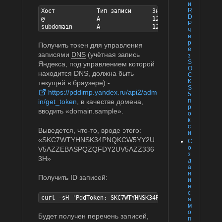
и
R
Хост		Тип записи	Значение записи	TTL	

D
@		A		127.0.0.1	300	(domain.sample)

P
ч
е
р
Получить токен для управления
е
записями
DNS
(учётная запись
з
S
Яндекса, под управлением которой
O
находится
DNS
, должна быть
C
K
текущей в браузере) -
S
https://pddimp.yandex.ru/api2/adm
5
п
in/get_token
, в качестве домена,
р
вводить «domain.sample».
о
к
с
Выведется, что-то, вроде этого:
и
«SKC7WTYHNSK34PNQKCW5YY2U
С
о
V5AZZEBASPQZQFDY2UV5AZZ336
з
3H»
д
а
н
Получить ID записей:
и
е
с
curl -sH 'PddToken: SKC7WTYHNSK34PNQKCW5YY2UV5AZZEBA
а
м
о
Будет получен перечень записей,
п