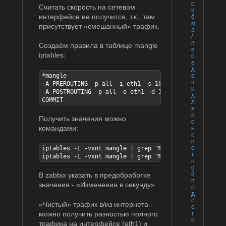
р
Считать скорость на сетевом
и
интерфейсе не получится, т.к., там
ё
м
присутствует «смешанный» трафик.
а
/
п
Создаём правила в таблице mangle
е
iptables:
р
е
д
а
*mangle

ч
-A PREROUTING -p all -i eth1 -s 10.0.0.0/8 -j MARK -
и
-A POSTROUTING -p all -o eth1 -d 10.0.0.0/8 -j MARK 
д
COMMIT
л
я
к
Получить значения можно
о
командами:
н
к
р
е
iptables -L -vxnt mangle | grep "MARK set 0x1" | awk
т
iptables -L -vxnt mangle | grep "MARK set 0x2" | awk
н
о
й
В zabbix указать в предобработке
п
значения - «Изменения в секунду»
о
д
с
«Чистый» трафик в/из интернета
е
можно получить разностью полного
т
и
трафика на интерфейсе (eth1) и