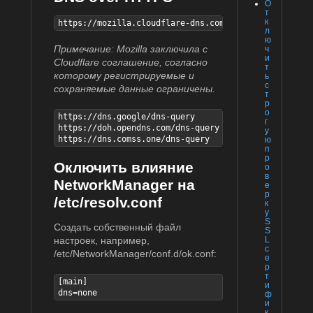
О
т
к
https://mozilla.cloudflare-dns.com/dns-query
л
ю
Примечание: Mozilla заключила с
ч
и
Cloudflare соглашение, согласно
т
которому регистрируемые и
ь
с
сохраняемые данные ограничены.
т
р
о
https://dns.google/dns-query

г
https://doh.opendns.com/dns-query

у
https://dns.comss.one/dns-query
ю
п
р
Оключить влияние
о
в
NetworkManager на
е
р
/etc/resolv.conf
к
у
S
Создать собственный файл
S
L
настроек, например,
с
/etc/NetworkManager/conf.d/ok.conf:
е
р
т
[main]

и
dns=none
ф
и
к