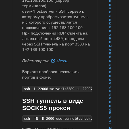
192.168.100.100 (сервер
о
п
терминалов)
у
user@host.server - SSH сервер к
б
л
которому пробрасывается туннель
и
и с которого осуществляется
к
о
подключение к 192.168.100.100
в
При подключении RDP клиента на
а
локальный порт 4489, попадаем
н
н
через SSH туннель на порт 3389 на
ы
192.168.100.100.
е
п
о
Подсмотрено
здесь
.
с
л
е
Вариант проброса нескольких
о
п
портов в фоне:
р
е
д
ssh -L 22008:server1:3389 -L 22007:server2:3389 -L 2
е
л
ё
SSH туннель в виде
н
н
SOCKS5 прокси
о
й
д
ssh -fN -D 2000 usertunnel@sshserver -p 6060
а
т
ы