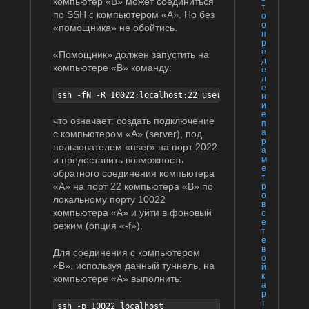
компьютер «B» может соединиться
т
по SSH с компьютером «A». Но без
о
о
«помощника» не обойтись.
п
р
е
«Помощник» должен запустить на
д
компьютере «B» команду:
е
л
е
ssh -fN -R 10022:localhost:22 user@server -p 2022
н
и
е
что означает: создать подключение
п
а
с компьютером «A» (server), под
р
пользователем «user» на порт 2022
а
и предоставить возможность
м
е
обратного соединения компьютера
т
«A» на порт 22 компьютера «B» по
р
о
локальному порту 10022
в
компьютера «A» и уйти в фоновый
с
е
режим (опция «-f»).
т
е
в
Для соединения с компьютером
о
«B», используя данный туннель, на
й
к
компьютере «A» выполнить:
а
р
т
ssh -p 10022 localhost