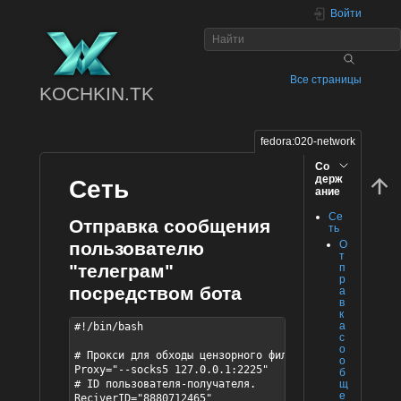
Войти
Все страницы
KOCHKIN.TK
fedora:020-network
Со
держ
Сеть
ание
Се
Отправка сообщения
ть
О
пользователю
т
"телеграм"
п
р
посредством бота
а
в
к
а
#!/bin/bash

с
о
# Прокси для обходы цензорного фильтра провайдера

о
Proxy="--socks5 127.0.0.1:2225"

б
щ
# ID пользователя-получателя.

е
ReciverID="8880712465"
