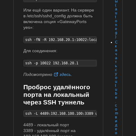
ы
(
a
Или ещё один вариант. На сервере
u
в /etc/ssh/sshd_config должна быть
t
o
включена опция «GatewayPorts
n
yes»:
e
g
)
ssh -fN -R 192.168.20.1:10022:localhost:22 user@serv
С
к
а
Для соединения:
ч
а
т
ssh -p 10022 192.168.20.1
ь
с
y
Подсмотрено
здесь
.
o
u
t
Проброс удалённого
u
порта на локальный
b
e
через SSH туннель
.
c
o
m
ssh -L 4489:192.168.100.100:3389 user@host.server
в
и
4489 - локальный порт
д
е
3389 - удалённый порт на
о