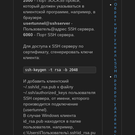
2000
- Порт SOCKS5 прокси,
О
который должен указываться в
б
клиентской программе, например, в
р
а
браузере.
т
usertunnel@sshserver
-
н
ы
Пользователь@адрес SSH сервера.
й
6060
- Порт SSH сервера.
т
у
н
Для доступа к SSH серверу по
н
сертификату, сгенерировать ключи
е
л
клиента:
ь
S
S
ssh-keygen -t rsa -b 2048
H
П
р
И добавить клиентский
о
~/.ssh/id_rsa.pub к файлу
б
~/.ssh/authorized_keys пользователя
р
о
SSH сервера, от имени, которого
с
производится подключение
у
д
(usertunnel).
а
В случае Windows клиента
л
ё
id_rsa.pub находится в папке
н
пользователя, например,
н
о
c:\Users\Пользователь\.ssh\id_rsa.pu