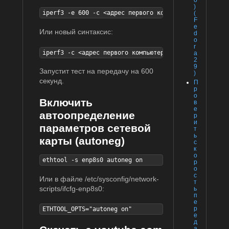
)
iperf3 -е 600 -с <адрес первого компьютера>
(
F
e
Или новый синтаксис:
d
o
r
iperf3 -с <адрес первого компьютера> -t 600
a
2
9
Запустит тест на передачу на 600
)
секунд.
П
р
о
Включить
в
е
автоопределение
р
и
параметров сетевой
т
ь
карты (autoneg)
с
к
о
ethtool -s enp8s0 autoneg on
р
о
с
Или в файле /etc/sysconfig/network-
т
scripts/ifcfg-enp8s0:
ь
п
е
р
ETHTOOL_OPTS="autoneg on"
е
д
а