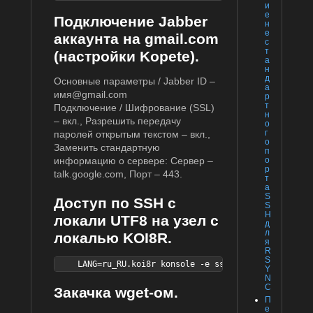
и
е
Подключение Jabber
н
е
аккаунта на gmail.com
с
т
(настройки Kopete).
а
н
д
Основные параметры / Jabber ID –
а
имя@gmail.com
р
т
Подключение / Шифрование (SSL)
н
– вкл., Разрешить передачу
о
г
паролей открытым текстом – вкл.,
о
Заменить стандартную
п
информацию о сервере: Сервер –
о
р
talk.google.com, Порт – 443.
т
а
S
Доступ по SSH с
S
H
локали UTF8 на узел с
д
л
локалью KOI8R.
я
R
S
    LANG=ru_RU.koi8r konsole -e ssh gate -l root -p 
Y
N
C
Закачка wget-ом.
П
е