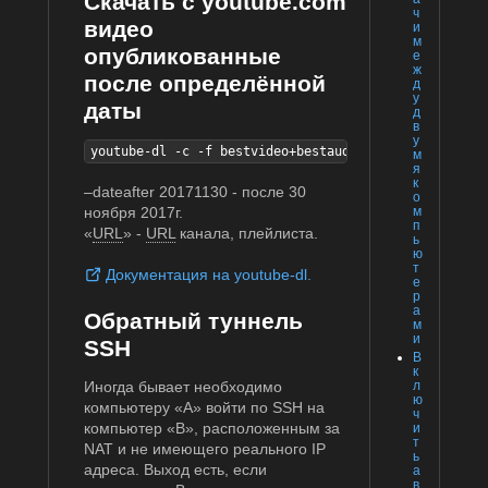
Скачать с youtube.com
ч
видео
и
м
опубликованные
е
ж
после определённой
д
у
даты
д
в
у
youtube-dl -c -f bestvideo+bestaudio --dateafter 201
м
я
к
–dateafter 20171130 - после 30
о
м
ноября 2017г.
п
«
URL
» -
URL
канала, плейлиста.
ь
ю
т
Документация на youtube-dl.
е
р
а
Обратный туннель
м
и
SSH
В
к
Иногда бывает необходимо
л
ю
компьютеру «A» войти по SSH на
ч
компьютер «B», расположенным за
и
т
NAT и не имеющего реального IP
ь
адреса. Выход есть, если
а
в