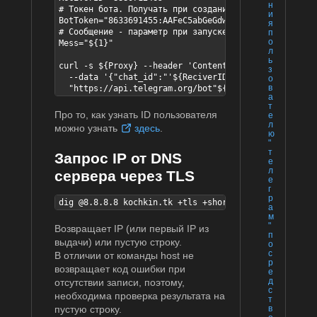
н
# Токен бота. Получать при создании бота посредством
и
BotToken="8633691455:AAFeC5abGeGdwtVn3UM-crsilgsTP3-
я
# Сообщение - параметр при запуске скрипта

п
о
Mess="${1}"

л
ь
curl -s ${Proxy} --header 'Content-Type: application
з
  --data '{"chat_id":"'${ReciverID}'","text":"'"${Me
о
в
  "https://api.telegram.org/bot"${BotToken}"/sendMes
а
т
Про то, как узнать ID пользователя
е
л
можно узнать
здесь
.
ю
"
т
Запрос IP от DNS
е
л
сервера через TLS
е
г
р
dig @8.8.8.8 kochkin.tk +tls +short | head -n 1
а
м
"
Возвращает IP (или первый IP из
п
выдачи) или пустую строку.
о
с
В отличии от команды host не
р
возвращает код ошибки при
е
д
отсутствии записи, поэтому,
с
необходима проверка результата на
т
пустую строку.
в