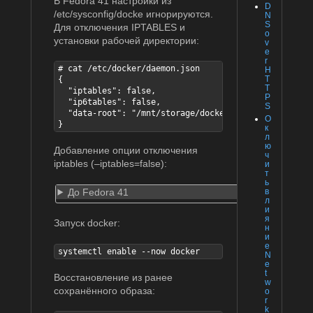
В Fedora 41 настройки из
D
/etc/sysconfig/docke игнорируются.
N
S
Для отключения IPTABLES и
o
установки рабочей директории:
v
e
r
# cat /etc/docker/daemon.json

H
T
{

T
  "iptables": false,

P
  "ip6tables": false,

S
  "data-root": "/mnt/storage/docker"

О
}
к
л
ю
Добавление опции отключения
ч
iptables (–iptables=false):
и
т
ь
До Fedora 41
в
л
и
я
Запуск docker:
н
и
е
systemctl enable --now docker
N
e
t
Восстановление из ранее
w
сохранённого образа:
o
r
k