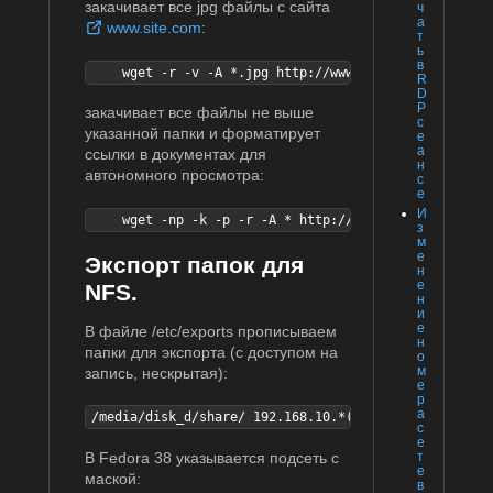
закачивает все jpg файлы с сайта
ч
а
www.site.com
:
т
ь
в
    wget -r -v -A *.jpg http://www.site.com/
R
D
P
закачивает все файлы не выше
с
указанной папки и форматирует
е
а
ссылки в документах для
н
автономного просмотра:
с
е
И
    wget -np -k -p -r -A * http://www.rhd.ru/docs/ma
з
м
е
Экспорт папок для
н
е
NFS.
н
и
е
В файле /etc/exports прописываем
н
папки для экспорта (с доступом на
о
м
запись, нескрытая):
е
р
а
/media/disk_d/share/ 192.168.10.*(rw,sync,nohide)
с
е
В Fedora 38 указывается подсеть с
т
е
маской:
в