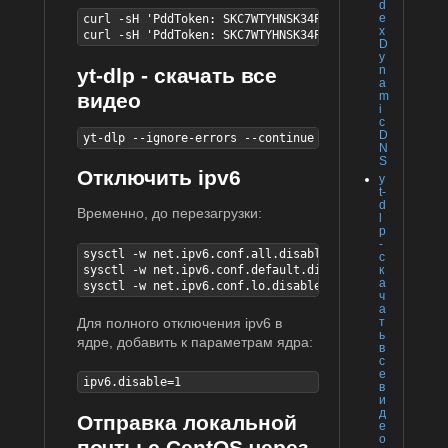
d
e
curl -sH 'PddToken: SKC7WTYHNSK34PNQKCW5YY2UV5AZZEBA
x
curl -sH 'PddToken: SKC7WTYHNSK34PNQKCW5YY2UV5AZZEBA
D
y
n
yt-dlp - скачать все
a
видео
m
i
c
D
yt-dlp --ignore-errors --continue --no-overwrites <U
N
S
Отключить ipv6
y
t-
d
Временно, до перезагрузки:
l
p
-
sysctl -w net.ipv6.conf.all.disable_ipv6=1

с
sysctl -w net.ipv6.conf.default.disable_ipv6=1

к
а
sysctl -w net.ipv6.conf.lo.disable_ipv6=1
ч
а
Для полного отключения ipv6 в
т
ь
ядре, добавить к параметрам ядра:
в
с
е
ipv6.disable=1
в
и
д
Отправка локальной
е
о
почты с CentOS через