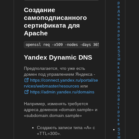
р
е
Создание
д
а
самоподписанного
ч
а
сертификата для
п
а
Apache
р
о
л
openssl req -x509 -nodes -days 3650 -newkey rsa:1024
я
S
S
Yandex Dynamic DNS
H
в
к
Предполагается, что уже есть
о
домен под управлением Яндекса -
м
а
https://connect.yandex.ru/portal/se
н
rvices/webmaster/resources
или
д
https://admin.yandex.ru/domains
н
о
й
Например, изменять требуется
с
т
адреса доменов «domain.sample» и
р
«subdomain.domain.sample»
о
к
е
Создають записи типа «A» с
S
«TTL=300».
S
H