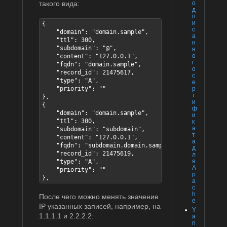
такого вида:
о
д
п
и
{

с
    "domain": "domain.sample",

а
    "ttl": 300,

н
    "subdomain": "@",

н
о
    "content": "127.0.0.1",

г
    "fqdn": "domain.sample",

о
    "record_id": 21475617,

с
    "type": "A",

е
    "priority": ""

р
т
},

и
{

ф
    "domain": "domain.sample",

и
    "ttl": 300,

к
а
    "subdomain": "subdomain",

т
    "content": "127.0.0.1",

а
    "fqdn": "subdomain.domain.sample",

д
    "record_id": 21475619,

л
я
    "type": "A",

A
    "priority": ""

p
},
a
c
h
После чего можно менять значение
e
IP указанных записей, например, на
Y
1.1.1.1 и 2.2.2.2:
a
n