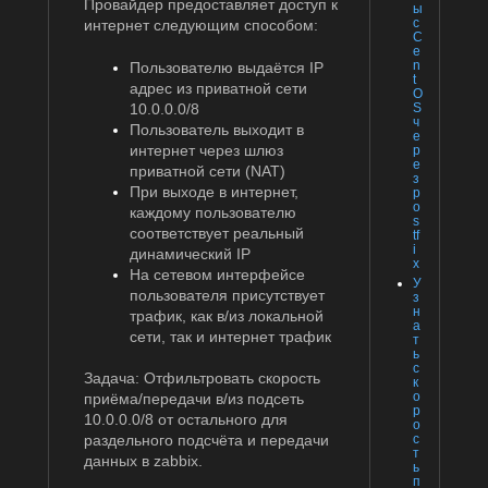
Провайдер предоставляет доступ к
ы
с
интернет следующим способом:
C
e
n
Пользователю выдаётся IP
t
адрес из приватной сети
O
10.0.0.0/8
S
ч
Пользователь выходит в
е
интернет через шлюз
р
е
приватной сети (NAT)
з
При выходе в интернет,
p
o
каждому пользователю
s
соответствует реальный
tf
i
динамический IP
x
На сетевом интерфейсе
У
пользователя присутствует
з
н
трафик, как в/из локальной
а
сети, так и интернет трафик
т
ь
с
Задача: Отфильтровать скорость
к
о
приёма/передачи в/из подсеть
р
10.0.0.0/8 от остального для
о
с
раздельного подсчёта и передачи
т
данных в zabbix.
ь
п