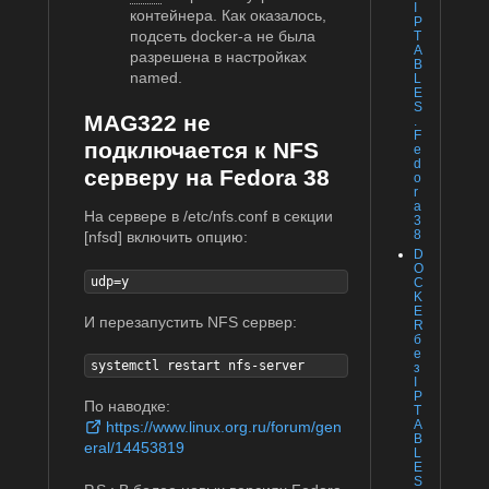
I
контейнера. Как оказалось,
P
подсеть docker-а не была
T
A
разрешена в настройках
B
named.
L
E
S
MAG322 не
.
F
подключается к NFS
e
d
серверу на Fedora 38
o
r
a
На сервере в /etc/nfs.conf в секции
3
8
[nfsd] включить опцию:
D
O
udp=y
C
K
E
И перезапустить NFS сервер:
R
б
е
systemctl restart nfs-server
з
I
P
По наводке:
T
A
https://www.linux.org.ru/forum/gen
B
eral/14453819
L
E
S